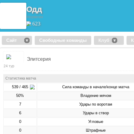
Одд
Норвегия
623
Сайт
Свободные команды
Клуб
К
Элитсерия
24 тур
Статистика матча
539 / 465
Сила команды в начале/конце матча
50%
Владение мячом
7
Удары по воротам
6
Удары в створ
0
Угловые
0
Штрафные