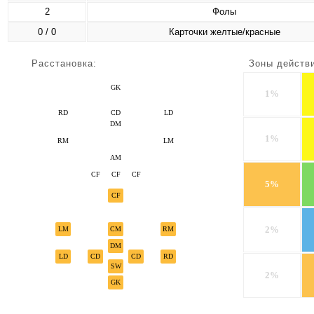
2
Фолы
0 / 0
Карточки желтые/красные
Расстановка:
Зоны действ
GK
1%
RD
CD
LD
DM
1%
RM
LM
AM
CF
CF
CF
5%
CF
2%
LM
CM
RM
DM
LD
CD
CD
RD
SW
2%
GK