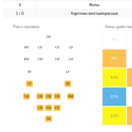
4
Фолы
1 / 0
Карточки желтые/красные
Расстановка:
Зоны действ
GK
1%
RD
CD
CD
LD
9%
RM
CM
CM
LM
RF
LF
12%
LF
RF
15%
LM
CM
CM
CM
RM
CD
CD
CD
12%
GK