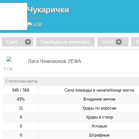
Чукарички
Сербия
638
Сайт
Свободные команды
Клуб
К
Лига Чемпионов УЕФА
5 тур
Статистика матча
645 / 568
Сила команды в начале/конце матча
43%
Владение мячом
11
Удары по воротам
6
Удары в створ
0
Угловые
0
Штрафные