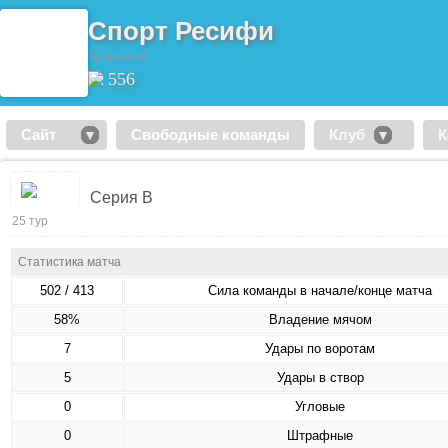
Спорт Ресифи
Бразилия
556
Сайт
Свободные команды
Клуб
К
Серия B
25 тур
Статистика матча
502 / 413
Сила команды в начале/конце матча
58%
Владение мячом
7
Удары по воротам
5
Удары в створ
0
Угловые
0
Штрафные