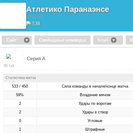
Атлетико Паранаэнсе
Бразилия
538
Сайт
Свободные команды
Клуб
К
Серия А
30 тур
Статистика матча
533 / 450
Сила команды в начале/конце матча
59%
Владение мячом
2
Удары по воротам
2
Удары в створ
0
Угловые
1
Штрафные