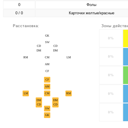
0
Фолы
0 / 0
Карточки желтые/красные
Расстановка:
Зоны действ
GK
0%
SW
CD
CD
DM
DM
0%
RM
CM
LM
AM
CF
0%
CF
AM
0%
LM
CM
RM
DM
DM
CD
CD
SW
0%
GK