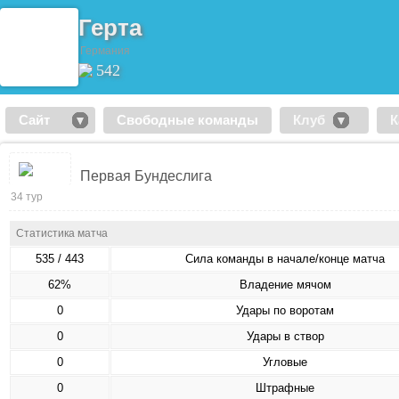
Герта
Германия
542
Сайт
Свободные команды
Клуб
К
Первая Бундеслига
34 тур
Статистика матча
535 / 443
Сила команды в начале/конце матча
62%
Владение мячом
0
Удары по воротам
0
Удары в створ
0
Угловые
0
Штрафные