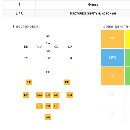
1
Фолы
1 / 0
Карточки желтые/красные
Расстановка:
Зоны действ
GK
5%
SW
RD
CD
CD
LD
DM
16%
RM
CM
LM
CF
7%
LF
RF
1%
LM
CM
CM
CM
RM
CD
CD
CD
0%
GK