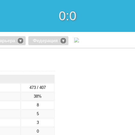
0:0
арьера
Федерация
473 / 407
38%
8
5
3
0