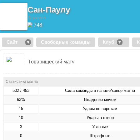
Сан-Паулу
Бразилия
748
Сайт
Свободные команды
Клуб
К
Товарищеский матч
Статистика матча
502 / 453
Сила команды в начале/конце матча
63%
Владение мячом
15
Удары по воротам
10
Удары в створ
3
Угловые
0
Штрафные