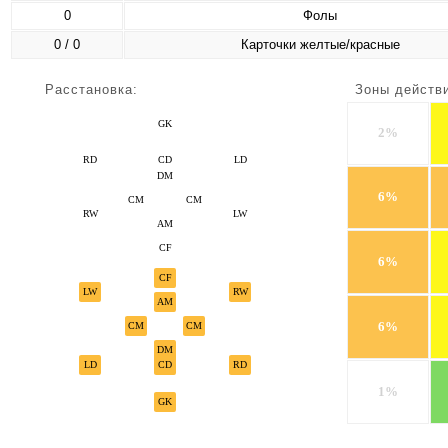
0
Фолы
0 / 0
Карточки желтые/красные
Расстановка:
Зоны действ
GK
2%
RD
CD
LD
DM
6%
CM
CM
RW
LW
AM
CF
6%
CF
LW
RW
AM
6%
CM
CM
DM
LD
CD
RD
1%
GK