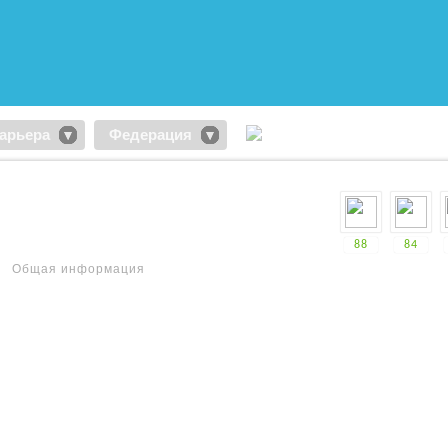
арьера
Федерация
88
84
Общая информация