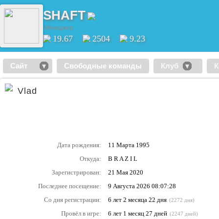
SHAFT
Менеджер
19.67
2504
9.23
Сайт
Свободные команды
Клуб
К
Vlad
Дата рождения:
11 Марта 1995
Откуда:
B R A Z I L
Зарегистрирован:
21 Мая 2020
Последнее посещение:
9 Августа 2026 08:07:28
Со дня регистрации:
6 лет 2 месяца 22 дня
(2272 дня)
Провёл в игре:
6 лет 1 месяц 27 дней
(2247 дней)