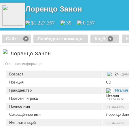
Лоренцо Занон
CD
$1,227,367
39
0.257
Сайт
Свободные команды
Клуб
К
Лоренцо Занон
Основная информация
Возраст
24
(Дне
Позиция
CD
Гражданство
Италия
Прототип игрока
нет ссылки
Полное имя
не указано
Сокращённое имя
Лоренцо Зан
Имя латиницей
не указано