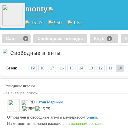
monty
Менеджер
15.47
950
1.57
Сайт
Свободные команды
Клуб
К
Свободные агенты
Сезон:
19
18
17
16
15
14
13
12
11
10
Ушедшие игроки
3 Сентября 15:05:57
RD
Натан Маринью
20
15.75
Отправлен в свободные агенты менеджером
Smms
.
На момент отчисления находился
в основном составе
.