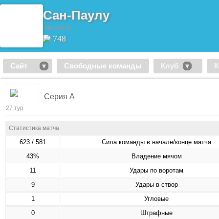
Сан-Паулу
Бразилия
748
Сайт
Свободные команды
Клуб
К
Серия А
27 тур
Статистика матча
623 / 581
Сила команды в начале/конце матча
43%
Владение мячом
11
Удары по воротам
9
Удары в створ
1
Угловые
0
Штрафные