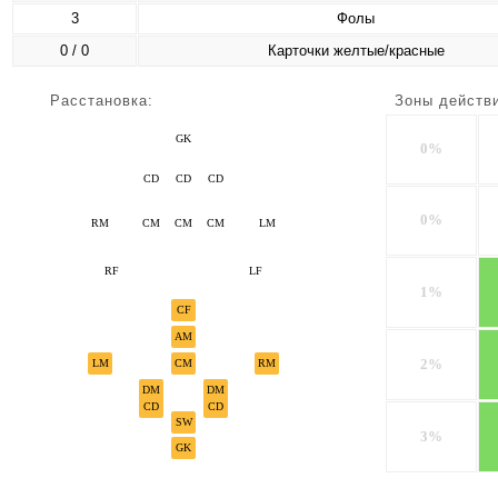
3
Фолы
0 / 0
Карточки желтые/красные
Расстановка:
Зоны действ
GK
0%
CD
CD
CD
0%
RM
CM
CM
CM
LM
RF
LF
1%
CF
AM
2%
LM
CM
RM
DM
DM
CD
CD
SW
3%
GK