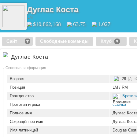
Дуглас Коста
LM
$10,862,168
63.75
1.027
Сайт
Свободные команды
Клуб
К
Дуглас Коста
Основная информация
Возраст
26
(Дне
Позиция
LM / RM
Гражданство
Бразил
Прототип игрока
ссылка
Полное имя
Дуглас Кост
Сокращённое имя
Дуглас Кост
Имя латиницей
Douglas Cost