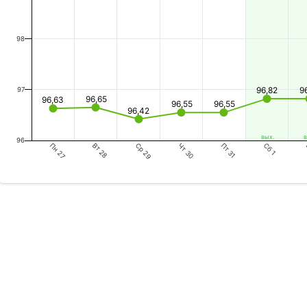
98
96,82
9
97
96,65
96,63
96,55
96,55
96,42
вых.
в
96
Пн 27
Ср 29
Пт 31
Вт 28
Чт 30
Сб 1