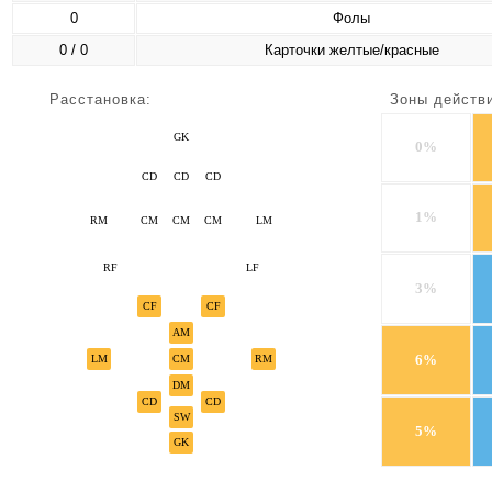
0
Фолы
0 / 0
Карточки желтые/красные
Расстановка:
Зоны действ
GK
0%
CD
CD
CD
1%
RM
CM
CM
CM
LM
RF
LF
3%
CF
CF
AM
6%
LM
CM
RM
DM
CD
CD
SW
5%
GK