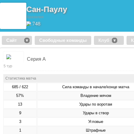
Сан-Паулу
Бразилия
748
Сайт
Свободные команды
Клуб
К
Серия А
5 тур
Статистика матча
685 / 622
Сила команды в начале/конце матча
57%
Владение мячом
13
Удары по воротам
9
Удары в створ
3
Угловые
1
Штрафные