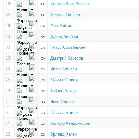
18*
Херман Квиа-Эгеског
CF
35
Туммас Ольсен
CF
16*
Фил Рейтан
RW
28
Давид Лисберг
AM
30
Клаус Сольбаккен
LW
13*
Дмитрий Кобесов
CM
29
Иван Нильсен
CM
25
Юлиан Стоккэ
CM
10*
Тобиас Аскар
DM
7
Якуп Ольсен
RD
8
Юнас Зехнини
CD
7*
Халлур Хендрикссон
CD
23
Эрленд Хаген
CD