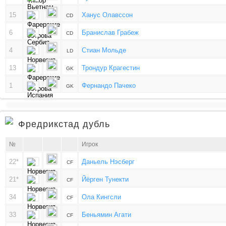
15
Ханус Олавссон
CD
6
Бранислав Грабеж
CD
4
Стиан Мольде
LD
13
Трондур Крагестин
GK
1
Фернандо Пачеко
GK
Фредрикстад дубль
№
Игрок
22*
Даньель Нэсберг
CF
21*
Йёрген Тунекти
CF
34
Ола Кингсли
CF
33
Беньямин Агати
CF