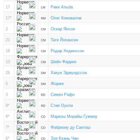
17
Рики Альба
LW
17*
Олег Коновалов
RM
2
Оскар Янсон
CM
21
Таге Йохансен
CM
18
Родар Хединссон
CM
10
Шейн Фаррен
CM
26
Хакун Эдмундссон
DM
5
Жорже
DM
3
Симен Рафн
RD
9*
Стив Оукли
RD
8*
Маркош Морайш Гужмау
CD
7*
Фабризиу ду Сантош
CD
6*
Зуи Кхань Чан
CD