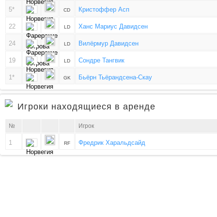
5*
Кристоффер Асп
CD
22
Ханс Мариус Давидсен
LD
24
Вилёрмур Давидсен
LD
19
Сондре Тангвик
LD
1*
Бьёрн Тьёрандсена-Скау
GK
Игроки находящиеся в аренде
№
Игрок
1
Фредрик Харальдсайд
RF