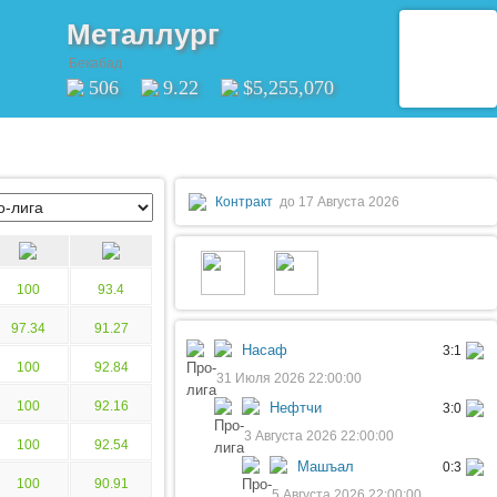
Металлург
Бекабад
506
9.22
$5,255,070
Контракт
до 17 Августа 2026
100
93.4
97.34
91.27
Насаф
3:1
100
92.84
31 Июля 2026 22:00:00
100
92.16
Нефтчи
3:0
3 Августа 2026 22:00:00
100
92.54
Машъал
0:3
100
90.91
5 Августа 2026 22:00:00