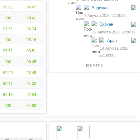
96.91
94.67
Андижан
7 Августа 2026 22:00:00
100
90.41
Сурхан
97.51
96.74
12 Августа 2026 22:00:00
100
95.18
Арал
14 Августа 2026
97.51
93.51
22:00:00
100
90.45
все матчи
99.99
93.45
95.71
94.32
99.13
92.04
100
94.82