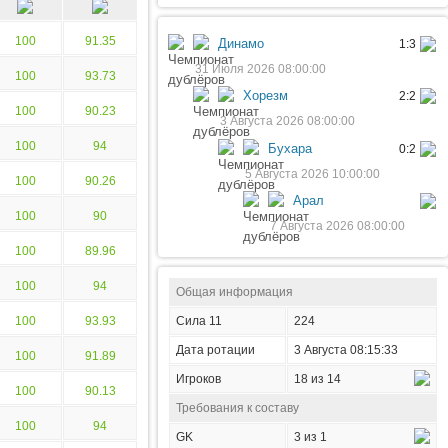
100
91.35
Динамо
1:3
31 Июля 2026 08:00:00
100
93.73
Хорезм
2:2
100
90.23
3 Августа 2026 08:00:00
100
94
Бухара
0:2
5 Августа 2026 10:00:00
100
90.26
Арал
100
90
7 Августа 2026 08:00:00
100
89.96
100
94
Общая информация
100
93.93
Сила 11
224
Дата ротации
3 Августа 08:15:33
100
91.89
Игроков
18 из 14
100
90.13
Требования к составу
100
94
GK
3 из 1