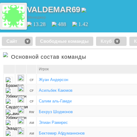
VALDEMAR69
Менеджер
13.28
488
1.42
Сайт
Свободные команды
Клуб
К
Основной состав команды
Игрок
Жуан Андерсон
CF
Асильбек Каюмов
CF
Салим аль-Гамди
CF
Бехруз Шодмонов
RW
Элиан Рамирес
AM
Бектемир Абдуманнонов
AM