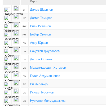
Игрок
Далер Шарипов
CF
Дамир Темиров
LF
Риан Исламов
RW
Бобур Омонов
RW
Aбду Юраев
AM
Саиджон Джурабаев
LW
Достон Олимов
CM
Мухаммадодил Хотамов
DM
Голиб Aбдуманнопов
DM
Ри Чхолькук
RD
Ислам Турсунов
CD
Нурилло Махмудхожиев
CD