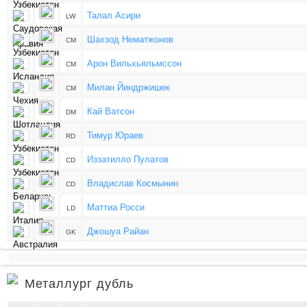
Талал Асири
LW
Шахзод Нематжонов
CM
Арон Вильхьяльмссон
CM
Милан Йиндржишек
CM
Кай Ватсон
DM
Тимур Юраев
RD
Иззатилло Пулатов
CD
Владислав Космынин
CD
Маттиа Росси
LD
Джошуа Райан
GK
Металлург дубль