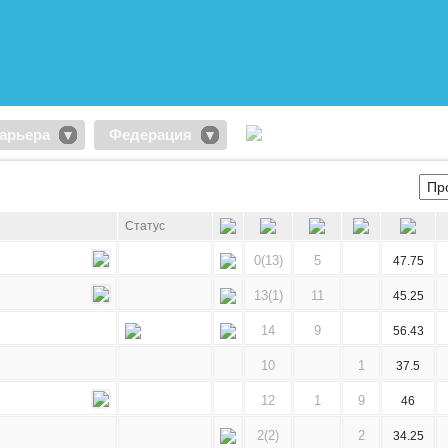
арьера
Федерация
Статус
0(13)
5
47.75
13(1)
11
45.25
14
9
56.43
10
1
37.5
12
1
9
46
2(2)
2
34.25