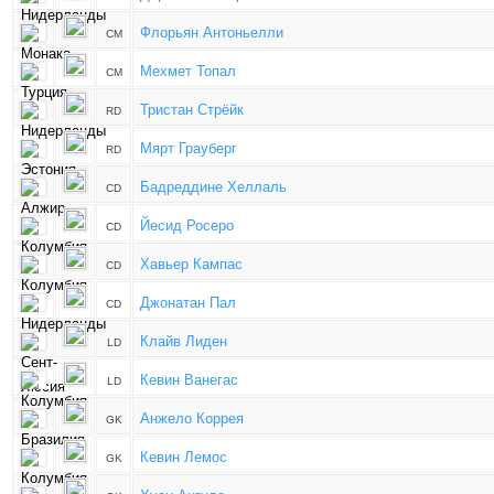
Флорьян Антоньелли
CM
Мехмет Топал
CM
Тристан Стрёйк
RD
Мярт Грауберг
RD
Бадреддине Хеллаль
CD
Йесид Росеро
CD
Хавьер Кампас
CD
Джонатан Пал
CD
Клайв Лиден
LD
Кевин Ванегас
LD
Анжело Коррея
GK
Кевин Лемос
GK