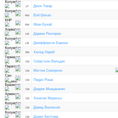
Джон Товар
LF
Вэй Шихао
RW
Иван Букай
RW
Дарвин Рентериа
LW
Джефферсон Барона
LW
Халед Нарей
RM
Себастьян Вальдес
CM
Маттеа Семпроли
CM
Педро Роша
CM
Деррек Мнацаканян
CM
Хонатан Мурильо
CM
Давид Валенсия
CM
Дэрил Бюттнер
CM