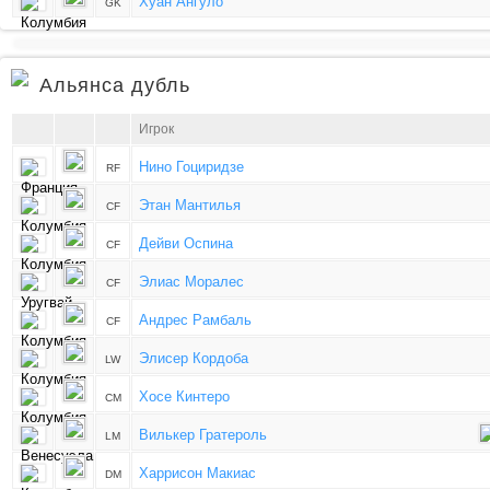
Хуан Ангуло
GK
Альянса дубль
Игрок
Нино Гоциридзе
RF
Этан Мантилья
CF
Дейви Оспина
CF
Элиас Моралес
CF
Андрес Рамбаль
CF
Элисер Кордоба
LW
Хосе Кинтеро
CM
Вилькер Гратероль
LM
Харрисон Макиас
DM