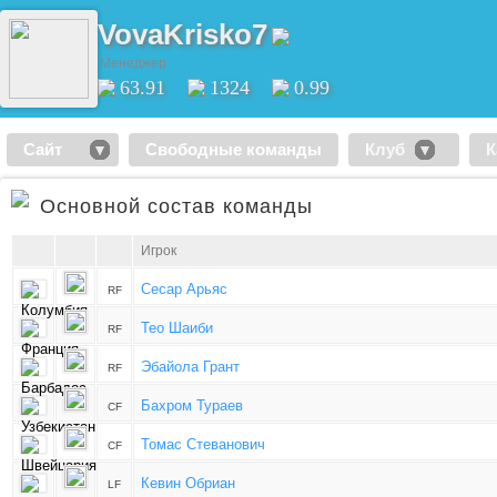
VovaKrisko7
Менеджер
63.91
1324
0.99
Сайт
Свободные команды
Клуб
К
Основной состав команды
Игрок
Сесар Арьяс
RF
Тео Шаиби
RF
Эбайола Грант
RF
Бахром Тураев
CF
Томас Стеванович
CF
Кевин Обриан
LF