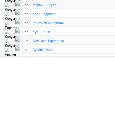
Марвин Ангуло
CD
Хосе Родригес
CD
Кристиан Амарилья
CD
Хуан Арьяс
CD
Вильмар Торральво
LD
Букайо Райт
GK