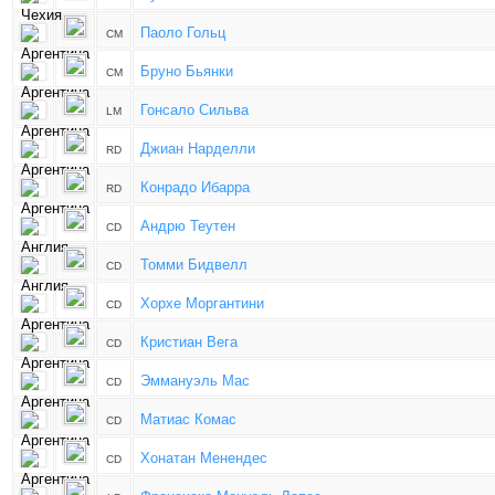
Паоло Гольц
CM
Бруно Бьянки
CM
Гонсало Сильва
LM
Джиан Нарделли
RD
Конрадо Ибарра
RD
Андрю Теутен
CD
Томми Бидвелл
CD
Хорхе Моргантини
CD
Кристиан Вега
CD
Эммануэль Мас
CD
Матиас Комас
CD
Хонатан Менендес
CD