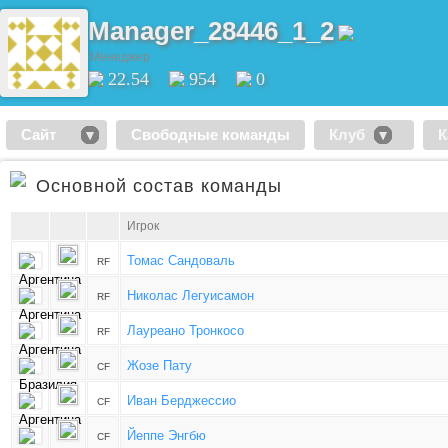
Manager_28446_1_2
Менеджер
22.54
954
0
Сайт
Свободные команды
Клуб
К
Основной состав команды
Игрок
Томас Сандоваль
RF
Николас Легуисамон
RF
Лауреано Тронкосо
RF
Жозе Пату
CF
Иван Берджессио
CF
Йеппе Энгбю
CF