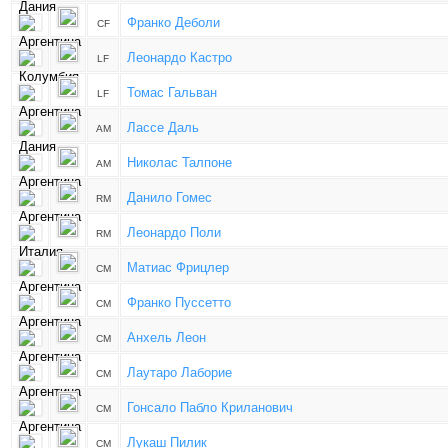
Франко Деболи
CF
Леонардо Кастро
LF
Томас Гальван
LF
Лассе Даль
AM
Николас Талпоне
AM
Данило Гомес
RM
Леонардо Поли
RM
Матиас Фрицлер
CM
Франко Пуссетто
CM
Анхель Леон
CM
Лаутаро Лаборие
CM
Гонсало Пабло Криланович
CM
Лукаш Пилик
CM