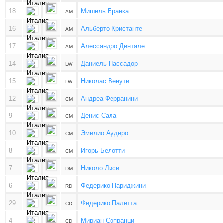
18
Мишель Бранка
AM
16
Альберто Кристанте
AM
17
Алессандро Дентале
AM
14
Даниель Пассадор
LW
15
Николас Венути
LW
12
Андреа Ферранини
CM
9
Денис Сала
CM
10
Эмилио Аудеро
CM
8
Игорь Белотти
CM
7
Николо Лиси
DM
6
Федерико Париджини
RD
29
Федерико Палетта
CD
4
Мириан Сопранци
CD