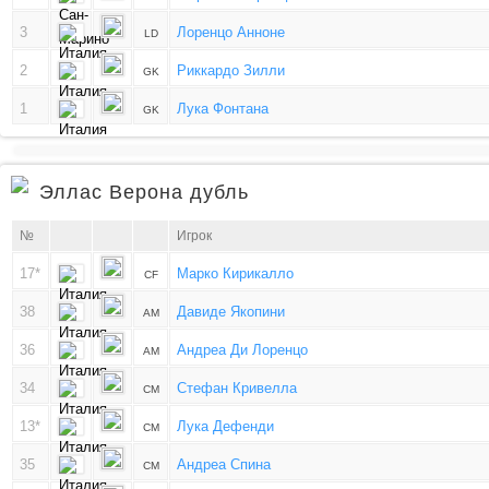
3
Лоренцо Анноне
LD
2
Риккардо Зилли
GK
1
Лука Фонтана
GK
Эллас Верона дубль
№
Игрок
17*
Марко Кирикалло
CF
38
Давиде Якопини
AM
36
Андреа Ди Лоренцо
AM
34
Стефан Кривелла
CM
13*
Лука Дефенди
CM
35
Андреа Спина
CM