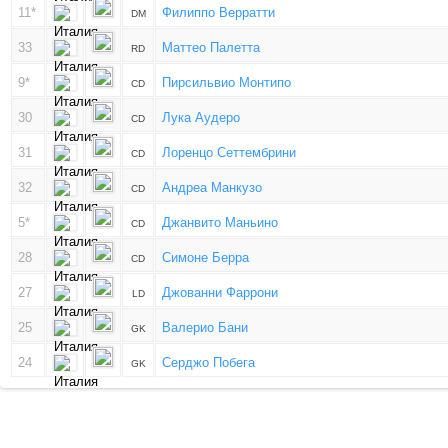
11*
Филиппо Верратти
DM
33
Маттео Палетта
RD
9*
Пирсильвио Монтипо
CD
30
Лука Аудеро
CD
31
Лоренцо Сеттембрини
CD
32
Андреа Манкузо
CD
5*
Джанвито Маньино
CD
28
Симоне Берра
CD
27
Джованни Фаррони
LD
25
Валерио Бани
GK
24
Серджо Побега
GK