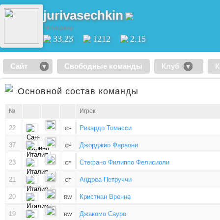
jurivasechkin
Менеджер
33.23
1212
2.15
Сайт
Свободные команды
Клуб
К
Основной состав команды
№
Игрок
22
Рикардо Томасси
CF
37
Джорджио Фараони
CF
23
Стефано Филиппо Фелисиоли
CF
21
Андреа Петруччи
CF
20
Кристиан Вренна
RW
19
Джакомо Сауро
RW