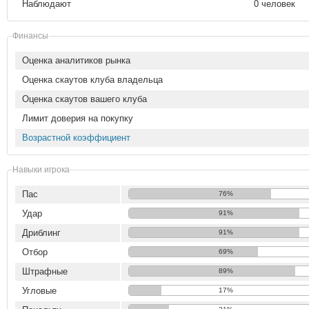
Наблюдают
0 человек
Финансы
Оценка аналитиков рынка
Оценка скаутов клуба владельца
Оценка скаутов вашего клуба
Лимит доверия на покупку
Возрастной коэффициент
Навыки игрока
Пас
76%
Удар
91%
Дриблинг
91%
Отбор
69%
Штрафные
89%
Угловые
17%