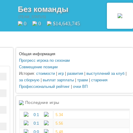
Без команды
{TEAM_STATUS}
0
0
$14,643,745
Общая информация
Прогресс игрока по сезонам
Совмещение позиции
История:
стоимости
|
игр
|
развития
|
выступлений за клуб
|
за сборную
|
выплат зарплаты
|
травм
|
старения
Профессиональный рейтинг
|
очки ВП
Последние игры
0:1
5.34
0:1
5.56
0:0
5.48