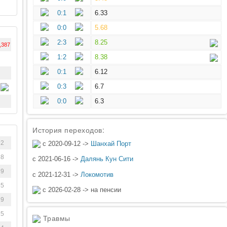
0:1
6.33
0:0
5.68
2:3
8.25
,387
1:2
8.38
0:1
6.12
0:3
6.7
0:0
6.3
История переходов:
92
с 2020-09-12 ->
Шанхай Порт
38
с 2021-06-16 ->
Далянь Кун Сити
39
с 2021-12-31 ->
Локомотив
55
с 2026-02-28 -> на пенсии
19
15
Травмы