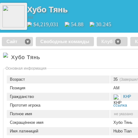
Хубо Тянь
AM
$4,219,031
54.88
30.245
Сайт
Свободные команды
Клуб
К
Хубо Тянь
Основная информация
Возраст
35
(Завершил
Позиция
AM
Гражданство
КНР
Прототип игрока
ссылка
Полное имя
не указано
Сокращённое имя
Хубо Тянь
Имя латиницей
Hubo Tian