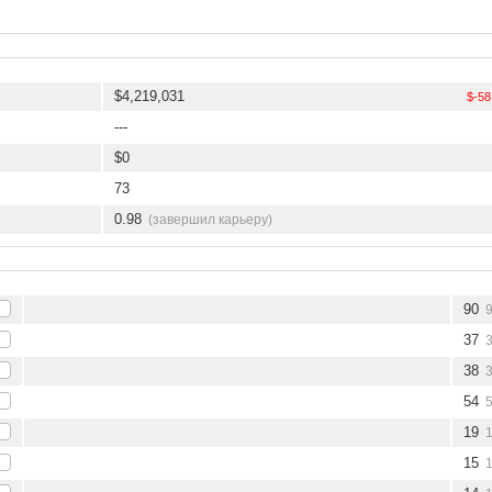
$4,219,031
$-58
---
$0
73
0.98
(завершил карьеру)
90
37
38
54
19
15