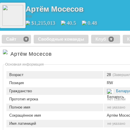
Артём Мосесов
RW
$1,215,013
40.5
0.48
Сайт
Свободные команды
Клуб
К
Артём Мосесов
Основная информация
Возраст
28
(Завершил
Позиция
RW
Гражданство
Белару
Прототип игрока
нет ссылки
Полное имя
не указано
Сокращённое имя
Артём Мосе
Имя латиницей
не указано