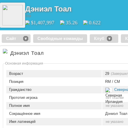
Дэниэл Тоал
RM
$1,407,997
35.26
0.622
Сайт
Свободные команды
Клуб
К
Дэниэл Тоал
Основная информация
Возраст
29
(Завершил
Позиция
RM / CM
Гражданство
Северн
Прототип игрока
нет ссылки
Полное имя
не указано
Сокращённое имя
Дэниэл Тоал
Имя латиницей
не указано