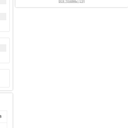
Все травмы (19)
8