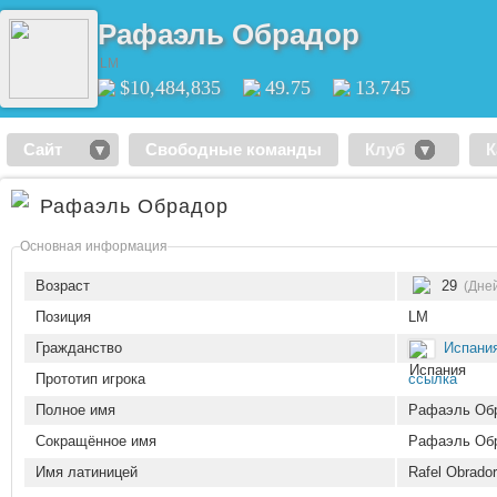
Рафаэль Обрадор
LM
$10,484,835
49.75
13.745
Сайт
Свободные команды
Клуб
К
Рафаэль Обрадор
Основная информация
Возраст
29
(Дней
Позиция
LM
Гражданство
Испани
Прототип игрока
ссылка
Полное имя
Рафаэль Обр
Сокращённое имя
Рафаэль Об
Имя латиницей
Rafel Obrado