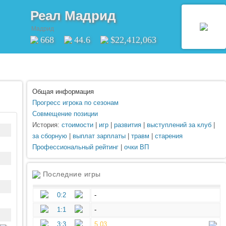
Реал Мадрид
Мадрид
668
44.6
$22,412,063
Общая информация
Прогресс игрока по сезонам
Совмещение позиции
История:
стоимости
|
игр
|
развития
|
выступлений за клуб
|
за сборную
|
выплат зарплаты
|
травм
|
старения
Профессиональный рейтинг
|
очки ВП
Последние игры
0:2
-
1:1
-
3:3
5.03