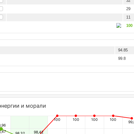
32
29
11
100
94.85
99.8
энергии и морали
100
100
100
100
99,
8,96
8,47
98,42
98,32