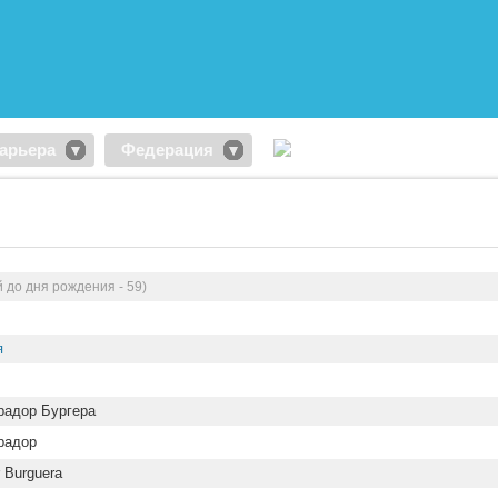
арьера
Федерация
 до дня рождения - 59)
я
адор Бургера
радор
r Burguera