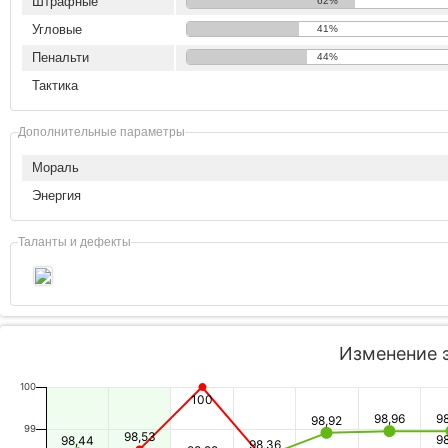
Штрафные
62%
Угловые
41%
Пенальти
44%
Тактика
Дополнительные параметры
Мораль
Энергия
Таланты и дефекты
Изменение 
100
100
98,96
9
98,92
99
98,53
9
98,44
98,36