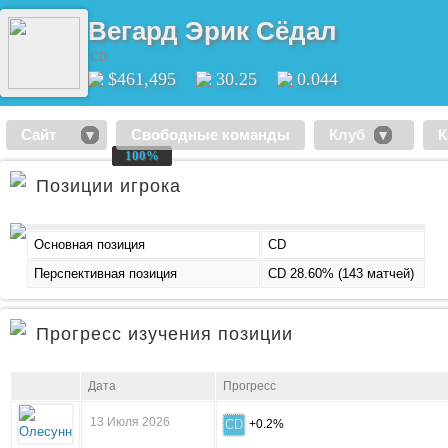
Вегард Эрик Сёдал
CD
$461,495
30.25
0.044
Сайт
Свободные команды
Клуб
К
100%
100%
Позиции игрока
Основная позиция
CD
Перспективная позиция
CD 28.60% (143 матчей)
Прогресс изучения позиции
Дата
Прогресс
13 Июля 2026
CD
+0.2%