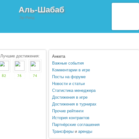
Аль-Шабаб
Эр-Рияд
Лучшие достижения:
Анкета
Важные события
Комментарии в игре
82
76
74
Посты на форуме
Новости и статьи
Статистика менеджера
Достижения в игре
Достижения в турнирах
Прочие рейтинги
История контрактов
Партнёрские соглашения
Трансферы
и
аренды