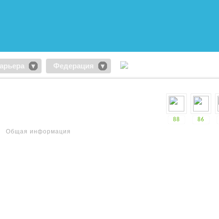
арьера
Федерация
88
86
Общая информация