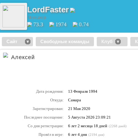
LordFaster
Менеджер
73.3
1974
0.74
Сайт
Свободные команды
Клуб
К
Алексей
Дата рождения:
13 Февраля 1994
Откуда:
Самара
Зарегистрирован:
21 Мая 2020
Последнее посещение:
5 Августа 2026 23:09:21
Со дня регистрации:
6 лет 2 месяца 18 дней
(2268 дней)
Провёл в игре:
6 лет 4 дня
(2194 дня)