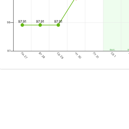
97,91
97,91
97,91
98
вых.
в
97
Пн 27
Ср 29
Пт 31
Вт 28
Чт 30
Сб 1