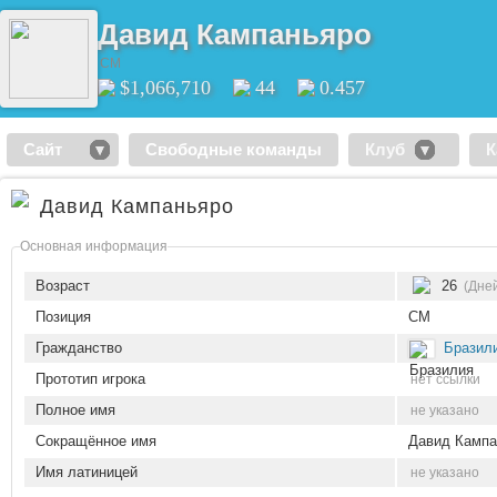
Давид Кампаньяро
CM
$1,066,710
44
0.457
Сайт
Свободные команды
Клуб
К
Давид Кампаньяро
Основная информация
Возраст
26
(Дне
Позиция
CM
Гражданство
Бразил
Прототип игрока
нет ссылки
Полное имя
не указано
Сокращённое имя
Давид Кампа
Имя латиницей
не указано