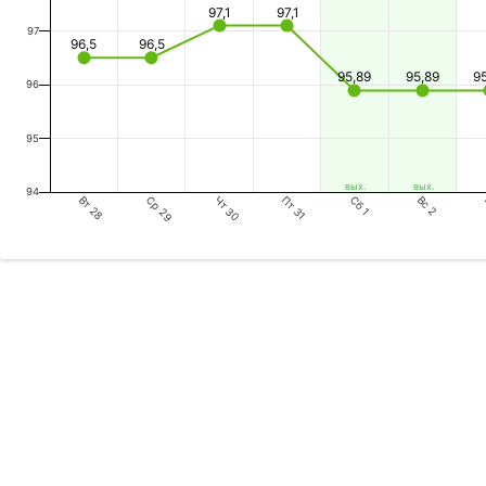
97,1
97,1
97
96,5
96,5
95,89
95,89
9
96
95
вых.
вых.
94
Вт 28
Чт 30
Сб 1
Ср 29
Пт 31
Вс 2