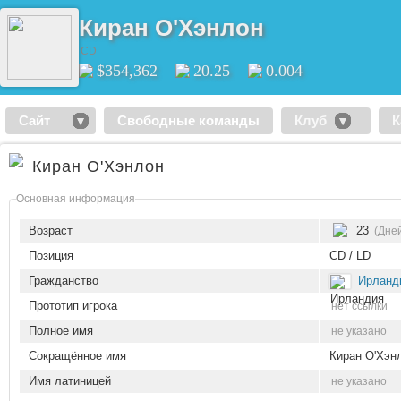
Киран О'Хэнлон
CD
$354,362
20.25
0.004
Сайт
Свободные команды
Клуб
К
Киран О'Хэнлон
Основная информация
Возраст
23
(Дне
Позиция
CD / LD
Гражданство
Ирланд
Прототип игрока
нет ссылки
Полное имя
не указано
Сокращённое имя
Киран О'Хэн
Имя латиницей
не указано