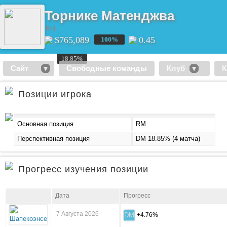
Торнике Матенджва
RM
$765,089
33
0.45
100%
100%
18.85%
Сайт
Свободные команды
Клуб
К
Позиции игрока
Основная позиция
RM
Перспективная позиция
DM 18.85% (4 матча)
Прогресс изучения позиции
Дата
Прогресс
7 Августа 2026
DM
+4.76%