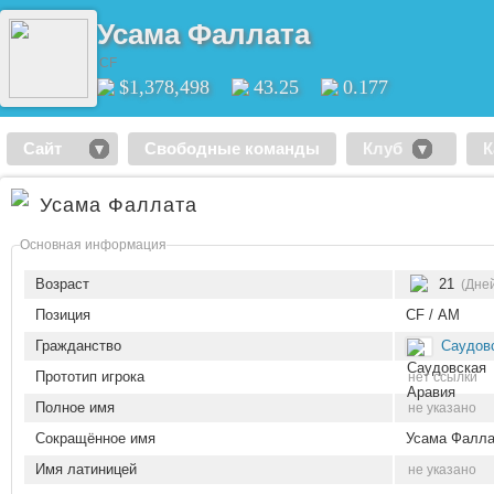
Усама Фаллата
CF
$1,378,498
43.25
0.177
Сайт
Свободные команды
Клуб
К
Усама Фаллата
Основная информация
Возраст
21
(Дней
Позиция
CF / AM
Гражданство
Саудов
Прототип игрока
нет ссылки
Полное имя
не указано
Сокращённое имя
Усама Фалла
Имя латиницей
не указано