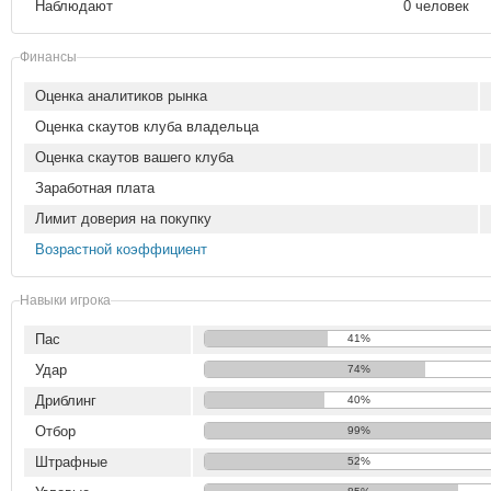
Наблюдают
0 человек
Финансы
Оценка аналитиков рынка
Оценка скаутов клуба владельца
Оценка скаутов вашего клуба
Заработная плата
Лимит доверия на покупку
Возрастной коэффициент
Навыки игрока
Пас
41%
Удар
74%
Дриблинг
40%
Отбор
99%
Штрафные
52%