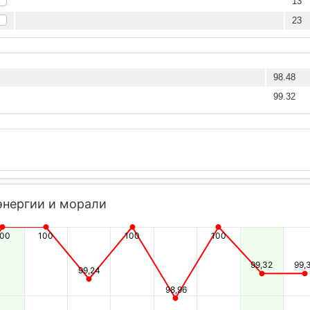
13
23
98.48
99.32
энергии и морали
100
100
100
100
99,32
99,
99,24
98,96