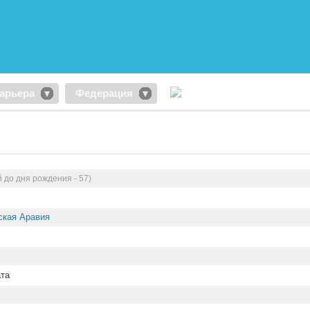
арьера
Федерация
 до дня рождения - 57)
ская Аравия
та