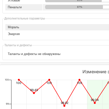
Угловые
85%
Пенальти
87%
Дополнительные параметры
Мораль
Энергия
Таланты и дефекты
Таланты и дефекты не обнаружены
Изменение 
100
100
100
100
99,45
99,04
98,92
99