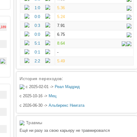
1:0
5.36
0:0
5.24
0:3
7.91
,189
0:0
6.75
5:1
8.64
0:1
-
2:2
5.49
История переходов:
с 2025-02-01 ->
Реал Мадрид
с 2025-10-16 ->
Мец
с 2026-06-30 ->
Альбирекс Ниигата
Травмы
Ещё ни разу за свою карьеру не травмировался