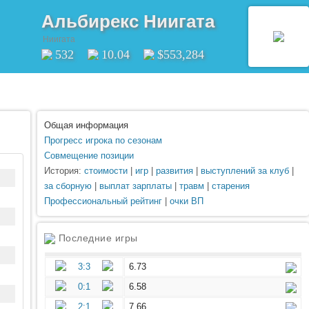
Альбирекс Ниигата
Ниигата
532
10.04
$553,284
Общая информация
Прогресс игрока по сезонам
Совмещение позиции
История:
стоимости
|
игр
|
развития
|
выступлений за клуб
|
за сборную
|
выплат зарплаты
|
травм
|
старения
Профессиональный рейтинг
|
очки ВП
Последние игры
3:3
6.73
0:1
6.58
2:1
7.66