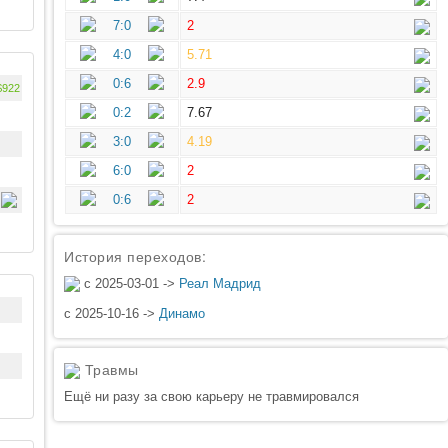
7:0
2
4:0
5.71
0:6
2.9
$922
0:2
7.67
3:0
4.19
6:0
2
0:6
2
История переходов:
с 2025-03-01 ->
Реал Мадрид
с 2025-10-16 ->
Динамо
Травмы
Ещё ни разу за свою карьеру не травмировался