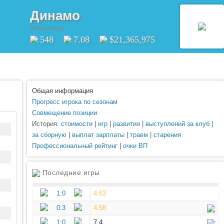
Динамо
Малженице
548
7.08
$21,365,975
Общая информация
Прогресс игрока по сезонам
Совмещение позиции
История:
стоимости
|
игр
|
развития
|
выступлений за клуб
|
за сборную
|
выплат зарплаты
|
травм
|
старения
Профессиональный рейтинг
|
очки ВП
Последние игры
1:0
4.63
0:3
4.58
1:0
7.4