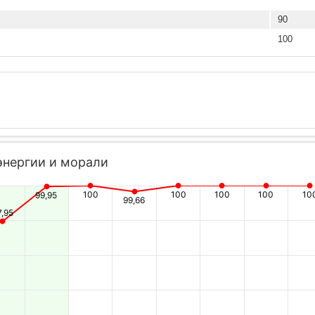
90
100
энергии и морали
100
100
100
100
10
99,95
99,66
7,95