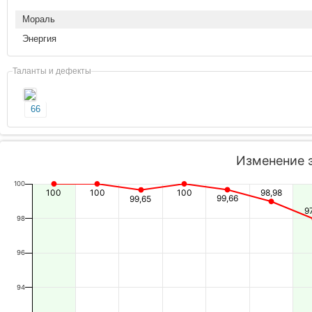
Мораль
Энергия
Таланты и дефекты
66
Изменение 
100
100
100
100
98,98
99,66
99,65
9
98
96
94