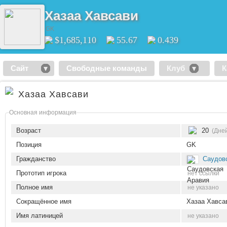
Хазаа Хавсави
GK
$1,685,110
55.67
0.439
Сайт
Свободные команды
Клуб
К
Хазаа Хавсави
Основная информация
Возраст
20
(Дней
Позиция
GK
Гражданство
Саудов
Прототип игрока
нет ссылки
Полное имя
не указано
Сокращённое имя
Хазаа Хавса
Имя латиницей
не указано