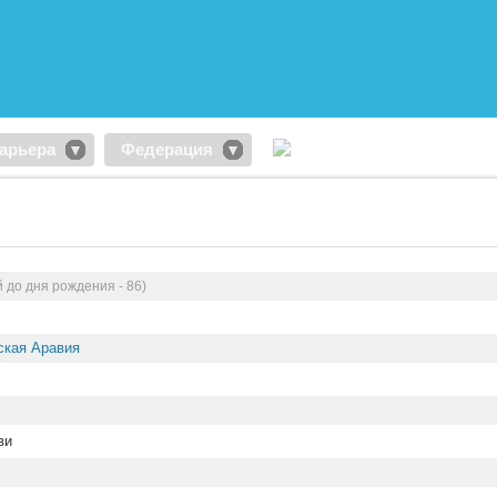
арьера
Федерация
 до дня рождения - 86)
ская Аравия
ви