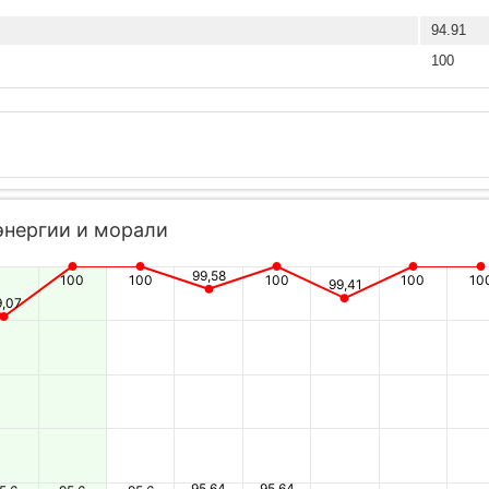
94.91
100
энергии и морали
99,58
100
100
100
100
10
99,41
9,07
95,64
95,64