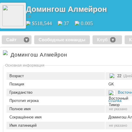
Домингош Алмейрон
GK
$518,544
37
0.005
Сайт
Свободные команды
Клуб
К
Домингош Алмейрон
Основная информация
Возраст
22
(Дней
Позиция
GK
Гражданство
Восточ
Прототип игрока
ссылка
Полное имя
не указано
Сокращённое имя
Домингош А
Имя латиницей
не указано