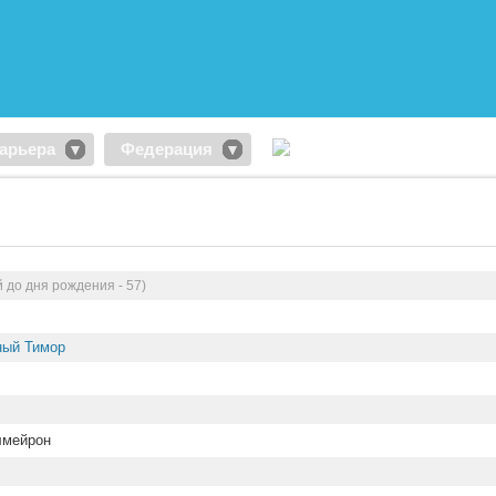
арьера
Федерация
 до дня рождения - 57)
ный Тимор
лмейрон