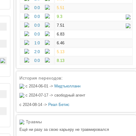
0:0
5.51
0:0
9.3
0:0
7.51
0:0
6.83
1:0
6.46
2:0
5.13
0:0
8.13
История переходов:
с 2024-06-01 ->
Мидтьюлланн
с 2024-07-17 -> свободный агент
с 2024-08-14 ->
Реал Бетис
Травмы
Ещё ни разу за свою карьеру не травмировался