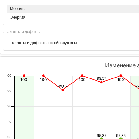
Мораль
Энергия
Таланты и дефекты
Таланты и дефекты не обнаружены
Изменение 
100
99,57
100
100
100
100
99,07
9
99
98
97
95,85
95,85
96