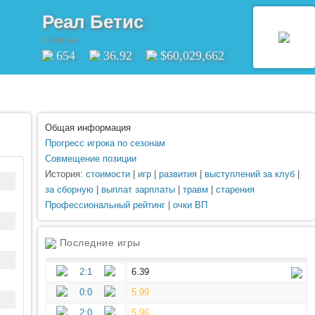
Реал Бетис
Севилья
654
36.92
$60,029,662
Общая информация
Прогресс игрока по сезонам
Совмещение позиции
История:
стоимости
|
игр
|
развития
|
выступлений за клуб
|
за сборную
|
выплат зарплаты
|
травм
|
старения
Профессиональный рейтинг
|
очки ВП
Последние игры
2:1
6.39
0:0
5.99
2:0
5.96