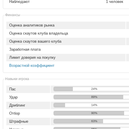
Наблюдают
1 человек
Финансы
Оценка аналитиков рынка
Оценка скаутов клуба владельца
Оценка скаутов вашего клуба
Заработная плата
Лимит доверия на покупку
Возрастной коэффициент
Навыки игрока
Пас
24%
Удар
89%
Дриблинг
14%
Отбор
90%
Штрафные
63%