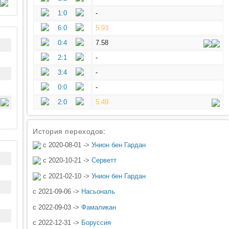
1:0
-
6:0
5.93
0:4
7.58
2:1
-
3:4
-
0:0
-
2:0
5.49
История переходов:
с 2020-08-01 ->
Унион бен Гардан
с 2020-10-21 ->
Серветт
с 2021-02-10 ->
Унион бен Гардан
с 2021-09-06 ->
Насьональ
с 2022-09-03 ->
Фамаликан
с 2022-12-31 ->
Боруссия