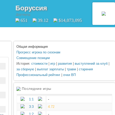
Боруссия
Дортмунд
651
39.12
$14,073,095
Общая информация
Прогресс игрока по сезонам
Совмещение позиции
История:
стоимости
|
игр
|
развития
|
выступлений за клуб
|
за сборную
|
выплат зарплаты
|
травм
|
старения
Профессиональный рейтинг
|
очки ВП
Последние игры
1:1
-
3:3
4.72
1:2
-