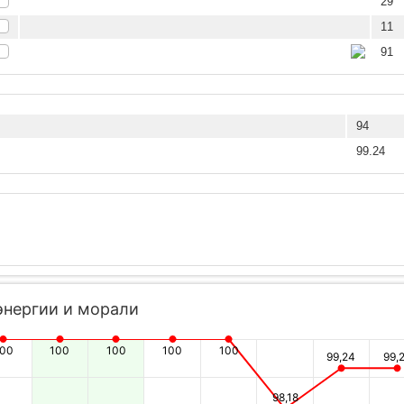
29
11
91
94
99.24
энергии и морали
100
100
100
100
100
99,24
99,
98,18