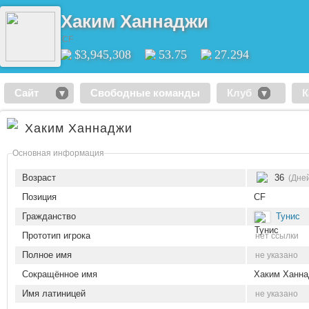
Хаким Ханнаджи
CF
$3,945,308
53.75
27.294
Сайт
Свободные команды
Клуб
К
Хаким Ханнаджи
Основная информация
Возраст
36
(Дне
Позиция
CF
Гражданство
Тунис
Прототип игрока
нет ссылки
Полное имя
не указано
Сокращённое имя
Хаким Ханн
Имя латиницей
не указано