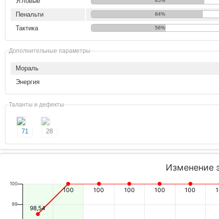
Угловые
85%
Пенальти
84%
Тактика
56%
Дополнительные параметры
Мораль
Энергия
Таланты и дефекты
71
28
Изменение 
100
100
100
100
100
100
99
98,54