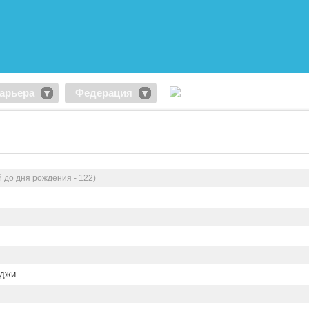
арьера
Федерация
й до дня рождения - 122)
аджи