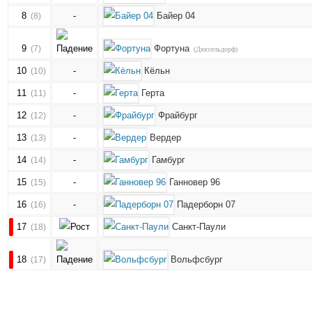
8
-
Байер 04
(8)
9
Фортуна
(7)
(Дюссельдорф)
10
-
Кёльн
(10)
11
-
Герта
(11)
12
-
Фрайбург
(12)
13
-
Вердер
(13)
14
-
Гамбург
(14)
15
-
Ганновер 96
(15)
16
-
Падерборн 07
(16)
17
Санкт-Паули
(18)
18
Вольфсбург
(17)