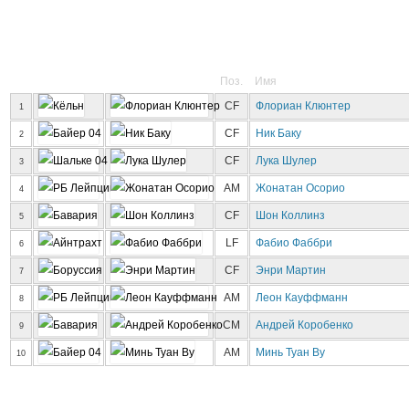
Поз.
Имя
CF
Флориан Клюнтер
1
CF
Ник Баку
2
CF
Лука Шулер
3
AM
Жонатан Осорио
4
CF
Шон Коллинз
5
LF
Фабио Фаббри
6
CF
Энри Мартин
7
AM
Леон Кауффманн
8
CM
Андрей Коробенко
9
AM
Минь Туан Ву
10