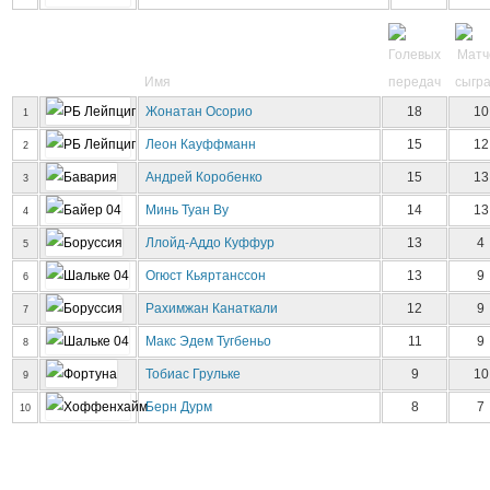
Имя
Жонатан Осорио
18
10
1
Леон Кауффманн
15
12
2
Андрей Коробенко
15
13
3
Минь Туан Ву
14
13
4
Ллойд-Аддо Куффур
13
4
5
Огюст Кьяртанссон
13
9
6
Рахимжан Канаткали
12
9
7
Макс Эдем Тугбеньо
11
9
8
Тобиас Грульке
9
10
9
Берн Дурм
8
7
10