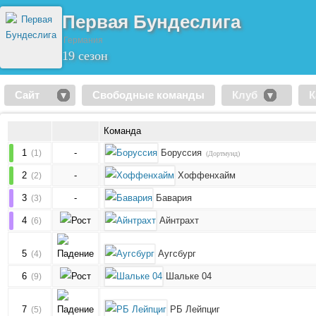
Первая Бундеслига
Германия
19 сезон
Сайт
Свободные команды
Клуб
К
Команда
1
-
Боруссия
(1)
(Дортмунд)
2
-
Хоффенхайм
(2)
3
-
Бавария
(3)
4
Айнтрахт
(6)
5
Аугсбург
(4)
6
Шальке 04
(9)
7
РБ Лейпциг
(5)