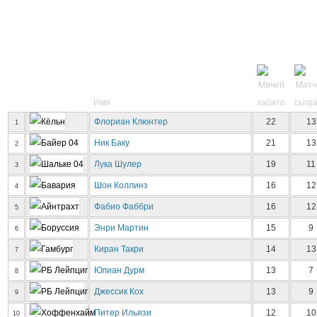
Имя
Флориан Клюнтер
22
13
1
Ник Баку
21
13
2
Лука Шулер
19
11
3
Шон Коллинз
16
12
4
Фабио Фаббри
16
12
5
Энри Мартин
15
9
6
Киран Такри
14
13
7
Юлиан Дурм
13
7
8
Джессик Кох
13
9
9
Питер Ильязи
12
10
10